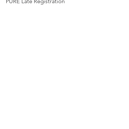
PURE Late Registration
Leer más
Precio
USD 60.00
Venta finalizada
Tipo de entrada
PURE Individual Session Ticket
Precio
USD 20.00