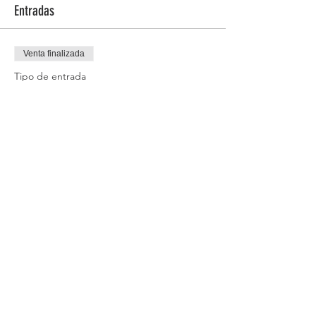
Entradas
Venta finalizada
Tipo de entrada
Arise - Single Ticket
Leer más
Precio
USD 10.00
Compartir este evento